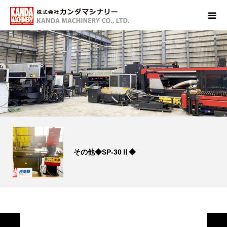
その他◆SP-30Ⅱ◆