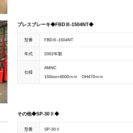
プレスブレーキ◆FBDⅢ-1504NT◆
型番
FBDⅢ-1504NT
年式
2002年製
AMNC
仕様
150ton×4000ｍｍ OH470ｍｍ
その他◆SP-30Ⅱ◆
型番
SP-30Ⅱ