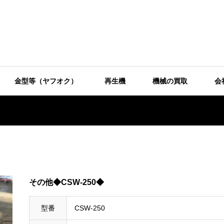
金型等（ヤフオク）
再生機
機械の買取
会
その他◆CSW-250◆
型番
CSW-250