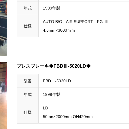
年式
1999年製
AUTO B/G AIR SUPPORT FG-Ⅲ
仕様
4.5mm×3000ｍｍ
プレスブレーキ◆FBDⅢ-5020LD◆
型番
FBDⅢ-5020LD
年式
1999年製
LD
仕様
50ton×2000mm OH420mm