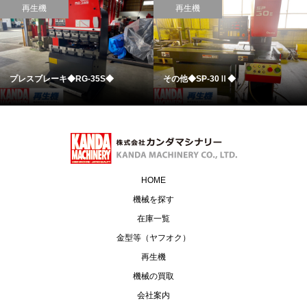
再生機
再生機
プレスブレーキ◆RG-35S◆
その他◆SP-30Ⅱ◆
HOME
機械を探す
在庫一覧
金型等（ヤフオク）
再生機
機械の買取
会社案内