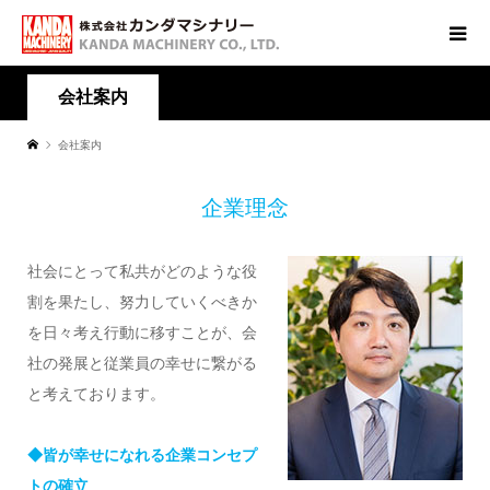
会社案内
会社案内
企業理念
社会にとって私共がどのような役
割を果たし、努力していくべきか
を日々考え行動に移すことが、会
社の発展と従業員の幸せに繋がる
と考えております。
◆皆が幸せになれる企業コンセプ
トの確立