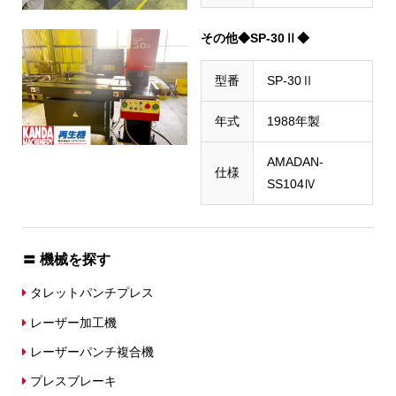
その他◆SP-30Ⅱ◆
型番
SP-30Ⅱ
年式
1988年製
AMADAN-
仕様
SS104Ⅳ
〓 機械を探す
タレットパンチプレス
レーザー加工機
レーザーパンチ複合機
プレスブレーキ