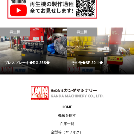
再生機
再生機
プレスブレーキ◆RG-35S◆
その他◆SP-30Ⅱ◆
HOME
機械を探す
在庫一覧
金型等（ヤフオク）